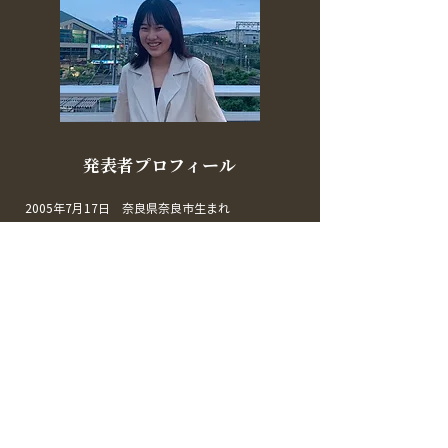
​発表者プロフィール
2005年7月17日 奈良県奈良市生まれ
未来のおとながつくる！PARK MARKET事務局長
立命館宇治高等学校（2022年現在在学中）
公園を高校生が本気で遊んで学べる場所にするをモ
ットーに、10月2日に右京地区の公園にてイベント
を開催。
SNS：
https://www.facebook.com/profile.php?
id=100072747111793
ひとつ前の発表
次の発表