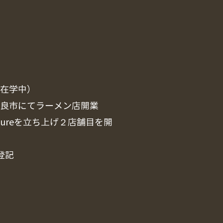
在在学中）
奈良市にてラーメン店開業
entureを立ち上げ２店舗目を開
登記