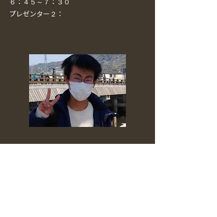
６：４５～７：３０
プレゼンター２：
​発表者プロフィール
奈良大学文学部地理学科４年
なら学生ボランティア団体UniCom代表（創設者）
香川県高松市出身、大学から奈良県へ
趣味はぶらり旅とクイズ大会、音楽鑑賞