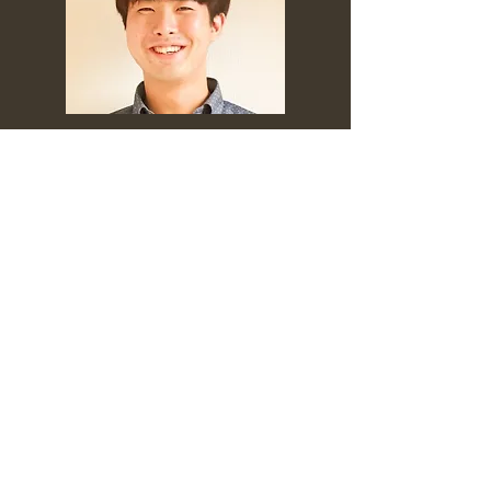
​発表者プロフィール
LiME学生団体代表 同志社経済学部
SNS：
https://twitter.com/Kayato_1013
ひとつ前の発表
次の発表
​プライバシーポリシー
お問い合わせ
シェア